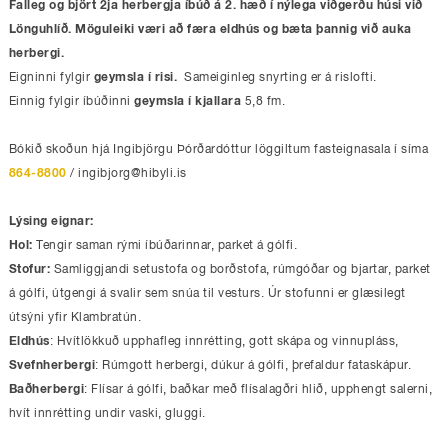
Falleg og björt 2ja herbergja íbúð á 2. hæð í nýlega viðgerðu húsi við
Lönguhlíð. Möguleiki væri að færa eldhús og bæta þannig við auka
herbergi.
Eigninni fylgir
geymsla
í risi.
Sameiginleg snyrting er á rislofti.
Einnig fylgir íbúðinni
geymsla í kjallara
5,8 fm.
Bókið skoðun hjá Ingibjörgu Þórðardóttur löggiltum fasteignasala í síma
864-8800
/
ingibjorg@hibyli.is
Lýsing eignar:
Hol:
Tengir saman rými íbúðarinnar, parket á gólfi.
Stofur:
Samliggjandi setustofa og borðstofa, rúmgóðar og bjartar, parket
á gólfi, útgengi á svalir sem snúa til vesturs. Úr stofunni er glæsilegt
útsýni yfir Klambratún.
Eldhús
: Hvítlökkuð upphafleg innrétting, gott skápa og vinnupláss,
Svefnherbergi
: Rúmgott herbergi, dúkur á gólfi, þrefaldur fataskápur.
Baðherbergi
: Flísar á gólfi, baðkar með flísalagðri hlið, upphengt salerni,
hvít innrétting undir vaski, gluggi.