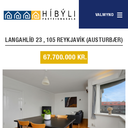
VALMYND
LANGAHLÍÐ 23 , 105 REYKJAVÍK (AUSTURBÆR)
67.700.000 KR.