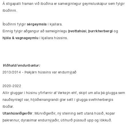
Á stigapalli framan við íbúðina er sameiginlegur geymsluskápur sem fylgir
íbúðinni.
Íbúðinni fylgir
sérgeymsla
í kjallara.
Einnig fylgir aðgangur að sameiginlegu
þvottahúsi
,
þurrkherbergi
og
hjóla & vagnageymlu
í kjallara hússins.
Viðhald/endurbætur:
2013/2014 - Þakjárn hússins var endurnýjað
2020-2022
Allir gluggar í húsinu yfirfarnir af Verksýn ehf, skipt um alla þá glugga sem
nauðsynlegt var, hljóðeinangrandi gler sett í glugga svefnherbergis
íbúðar.
Utanhúsviðgerðir
: Múrviðgerðir, ný steining sett utaná húsið, kopar
þakrennur, dyrasímar endurnýjaðir, útihurð pússuð upp og lökkuð.