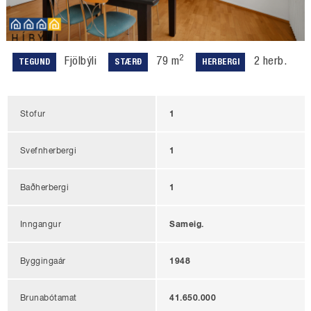
2
Fjölbýli
79 m
2 herb.
TEGUND
STÆRÐ
HERBERGI
Stofur
1
Svefnherbergi
1
Baðherbergi
1
Inngangur
Sameig.
Byggingaár
1948
Brunabótamat
41.650.000