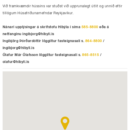
Við framkvæmdir hússins var stuðst við upprunalegt útlit og unnið eftir
tillögum Húsafriðunarnefndar Reykjavíkur.
Nánari upplýsingar á skrifstofu Híbýla í síma
585-8800
eða á
netfanginu
ingibjorg@hibyli.is
Ingibjörg Þórðardóttir löggiltur fasteignasali s.
864-8800
/
ingibjorg@hibyli.is
Ólafur Már Ólafsson löggiltur fasteignasali s.
865-8515
/
olafur@hibyli.is