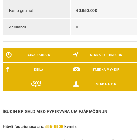
Fasteignamat
63.650.000
Áhvílandi
0
BÓKA SKOÐUN
SENDA FYRIRSPURN
DEILA
STÆKKA MYNDIR
SENDA Á VIN
ÍBÚÐIN ER SELD MEÐ FYRIRVARA UM FJÁRMÖGNUN
Híbýli fasteignasala s.
585-8800
kynnir: