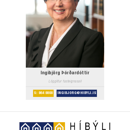
Ingibjörg Þórðardóttir
Löggiltur fasteignasali
S: 864 8800
INGIBJORG@HIBYLI.IS